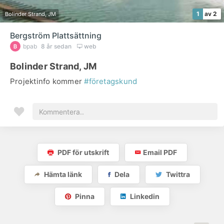
1
av 2
Bolinder Strand, JM
Bergström Plattsättning
bpab
8 år sedan
web
Bolinder Strand, JM
Projektinfo kommer
#företagskund
PDF för utskrift
Email PDF
Hämta länk
Dela
Twittra
Pinna
Linkedin