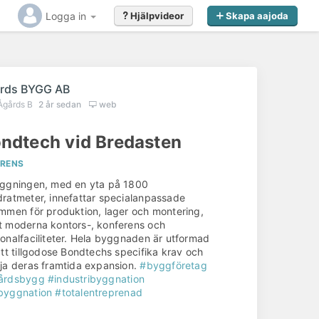
Logga in
Hjälpvideor
Skapa aajoda
rds BYGG AB
Ågårds B
2 år sedan
web
ndtech vid Bredasten
ERENS
äggningen, med en yta på 1800
ratmeter, innefattar specialanpassade
mmen för produktion, lager och montering,
 moderna kontors-, konferens och
onalfaciliteter. Hela byggnaden är utformad
att tillgodose Bondtechs specifika krav och
ja deras framtida expansion.
#byggföretag
årdsbygg
#industribyggnation
byggnation
#totalentreprenad