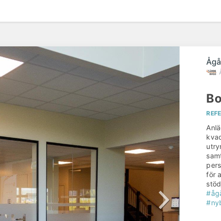
Ågå
Bo
REF
Anl
kvad
utry
samt
pers
för 
stöd
#åg
#ny