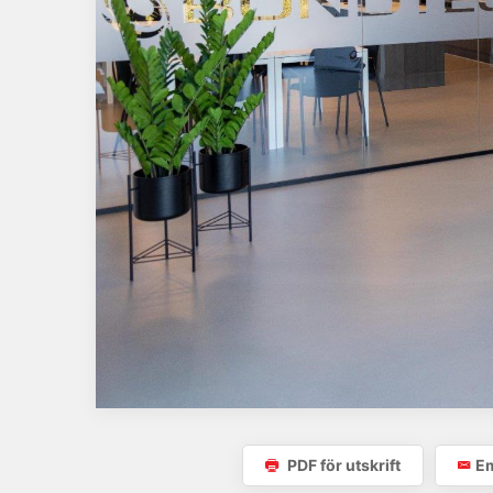
PDF för utskrift
Em