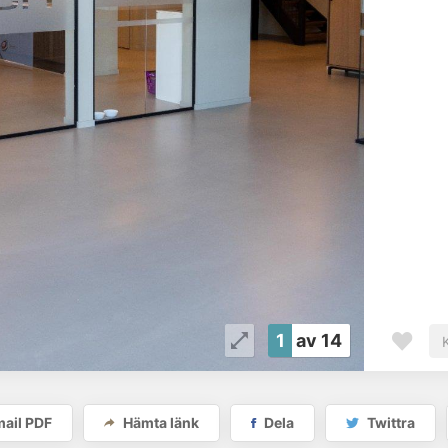
1
av 14
ail PDF
Hämta länk
Dela
Twittra