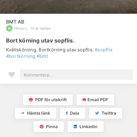
BMT AB
Niklas L
10 år sedan
Bort körning utav sopflis.
Kvällskörning. Bortkörning utav sopflis.
#sopflis
#bortkörning
#bmt
PDF för utskrift
Email PDF
Hämta länk
Dela
Twittra
Pinna
Linkedin