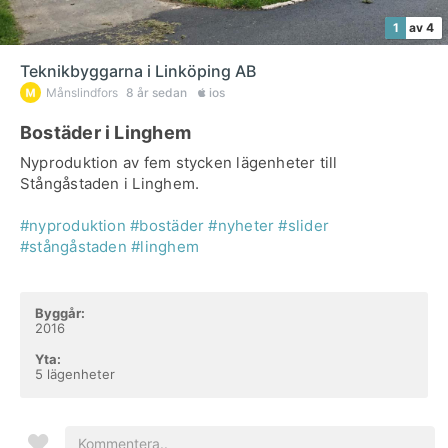
1
av 4
Teknikbyggarna i Linköping AB
Månslindfors
8 år sedan
ios
Bostäder i Linghem
Nyproduktion av fem stycken lägenheter till
Stångåstaden i Linghem.
#nyproduktion
#bostäder
#nyheter
#slider
#stångåstaden
#linghem
Byggår:
2016
Yta:
5 lägenheter