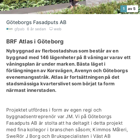
1
av 5
Göteborgs Fasadputs AB
gfpab
6 år sedan
web
BRF Atlas i Göteborg
Nybyggnad av flerbostadshus som består av en
byggnad med 146 lägenheter på 8 våningar varav ett
våningsplan är under marken. Bästa läget i
förlängningen av Korsvägen, Avenyn och Göteborgs
evenemangsstråk. Atlas är fortsättningen på det
stadsmässiga kvarterslivet som börjat ta form
närmast innerstaden.
Projektet utfördes i form av egen regi och
byggnadsentreprenör var JM. Vi på Göteborgs
Fasadputs AB är stolta att ha deltagit i detta projekt
med fina kollegor i branschen såsom; Kimmos Måleri,
SweRör J Borg och Brukspecialisten i Väst AB