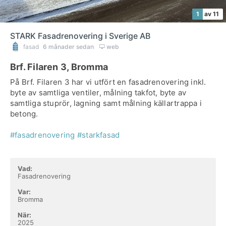
1
av 11
STARK Fasadrenovering i Sverige AB
fasad
6 månader sedan
web
Brf. Filaren 3, Bromma
På Brf. Filaren 3 har vi utfört en fasadrenovering inkl.
byte av samtliga ventiler, målning takfot, byte av
samtliga stuprör, lagning samt målning källartrappa i
betong.
#fasadrenovering
#starkfasad
Vad:
Fasadrenovering
Var:
Bromma
När:
2025