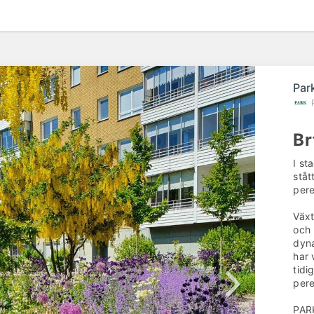
Par
Br
I st
ståt
pere
Växt
och 
dyna
har 
tidi
pere
PARK