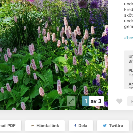
unde
Fred
sköt
unde
geme
#bo
U
Br
P
He
A
2
1
av 3
Brf Fred
ail PDF
Hämta länk
Dela
Twittra