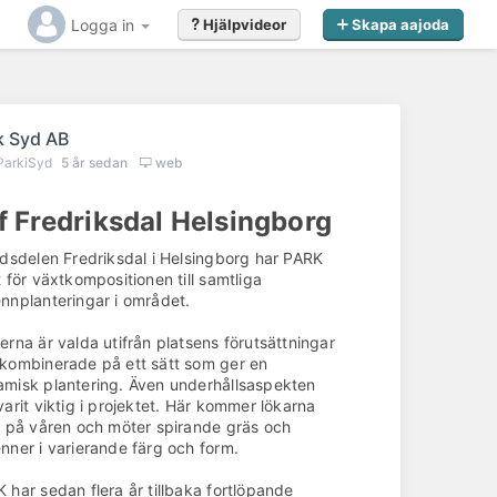
Logga in
Hjälpvideor
Skapa aajoda
k Syd AB
ParkiSyd
5 år sedan
web
f Fredriksdal Helsingborg
adsdelen Fredriksdal i Helsingborg har PARK
t för växtkompositionen till samtliga
nnplanteringar i området.
erna är valda utifrån platsens förutsättningar
kombinerade på ett sätt som ger en
misk plantering. Även underhållsaspekten
varit viktig i projektet. Här kommer lökarna
g på våren och möter spirande gräs och
nner i varierande färg och form.
 har sedan flera år tillbaka fortlöpande