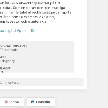
rhålls- och utvecklingsskötsel på Brf
riksdal. Som en del av den kontinuerliga
seln, har flertalet utvecklingsåtgärder gjorts
r åren som till exempel lekplatser,
nskapsytor och planteringar.
stadsgård
#parkmiljö
PPDRAGSGIVARE:
f Fredriksdal
LATS:
lsingborg
NLAGD:
020
riksdal
Pinna
Linkedin