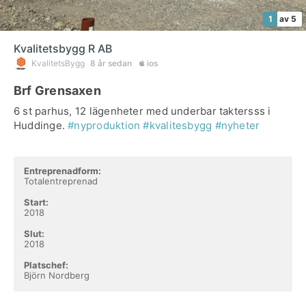
1
av 5
Kvalitetsbygg R AB
KvalitetsBygg
8 år sedan
ios
Brf Grensaxen
6 st parhus, 12 lägenheter med underbar taktersss i
Huddinge.
#nyproduktion
#kvalitesbygg
#nyheter
Entreprenadform:
Totalentreprenad
Start:
2018
Slut:
2018
Platschef:
Björn Nordberg