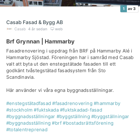
1
av 3
Casab Fasad & Bygg AB
Casab
4 år sedan
web
Brf Grynnan | Hammarby
Fasadrenovering i uppdrag från BRF på Hammarby Alé i
Hammarby Sjöstad. Föreningen har i samråd med Casab
valt att byta ut den enstegstätade fasaden till ett
godkänt tvåstegstätad fasadsystem från Sto
Scandinavia.
Här använder vi våra egna byggnadsställningar.
#enstegstätadfasad
#fasadrenovering
#hammarby
#stockholm
#fuktskada
#fuktskadad-fasad
#byggnadsställningar
#byggställning
#byggställningar
#byggnadsställning
#brf
#bostadsrättsförening
#totalentreprenad