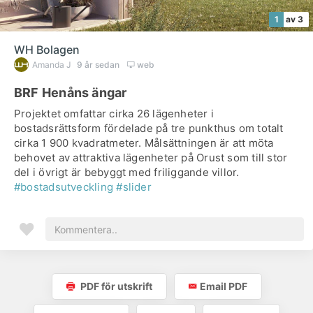
1
av 3
WH Bolagen
Amanda J
9 år sedan
web
BRF Henåns ängar
Projektet omfattar cirka 26 lägenheter i
bostadsrättsform fördelade på tre punkthus om totalt
cirka 1 900 kvadratmeter. Målsättningen är att möta
behovet av attraktiva lägenheter på Orust som till stor
del i övrigt är bebyggt med friliggande villor.
#bostadsutveckling
#slider
PDF för utskrift
Email PDF