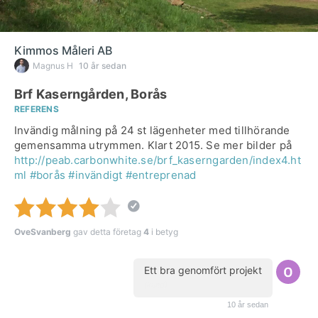
Kimmos Måleri AB
Magnus H
10 år sedan
Brf Kaserngården, Borås
REFERENS
Invändig målning på 24 st lägenheter med tillhörande
gemensamma utrymmen. Klart 2015. Se mer bilder på
http://peab.carbonwhite.se/brf_kaserngarden/index4.ht
ml
#borås
#invändigt
#entreprenad
OveSvanberg
gav detta företag
4
i betyg
Ett bra genomfört projekt
(kund)
10 år sedan