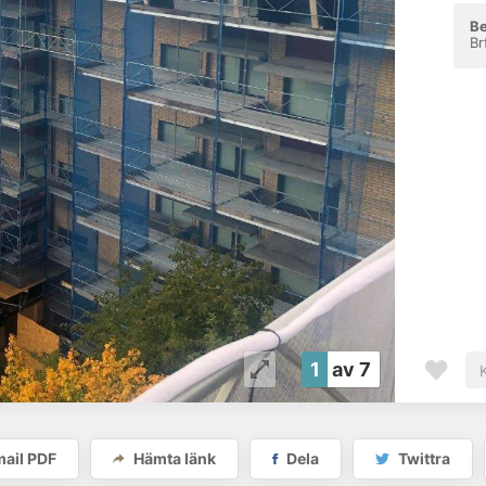
Be
Br
1
av 7
ail PDF
Hämta länk
Dela
Twittra