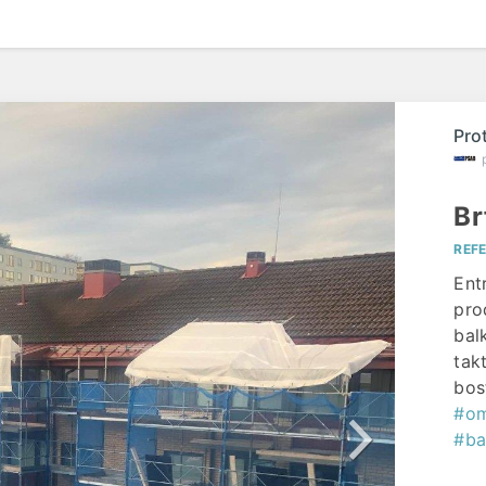
påg
Pro
Br
REF
Ent
pro
bal
takt
bos
#om
#ba