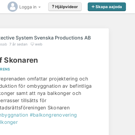
Logga in
Hjälpvideor
Skapa aajoda
ående
tective System Svenska Productions AB
psab
7 år sedan
web
f Skonaren
ERENS
reprenaden omfattar projektering och
duktion för ombyggnation av befintliga
konger samt att nya balkonger och
errasser tillsätts för
tadsrättsföreningen Skonaren
byggnation
#balkongrenovering
lkonger