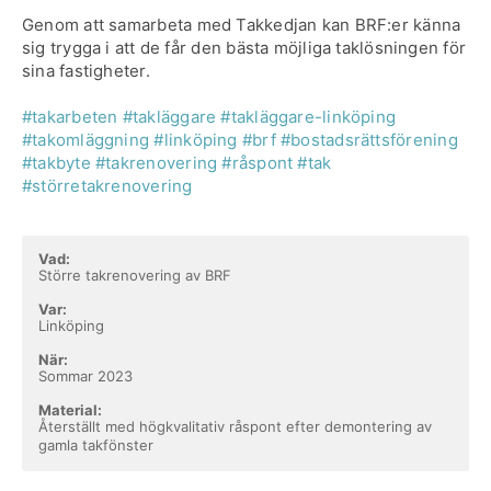
Genom att samarbeta med Takkedjan kan BRF:er känna
sig trygga i att de får den bästa möjliga taklösningen för
sina fastigheter.
#takarbeten
#takläggare
#takläggare-linköping
#takomläggning
#linköping
#brf
#bostadsrättsförening
#takbyte
#takrenovering
#råspont
#tak
#störretakrenovering
Vad:
Större takrenovering av BRF
Var:
Linköping
När:
Sommar 2023
Material:
Återställt med högkvalitativ råspont efter demontering av
gamla takfönster