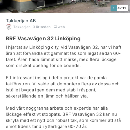
1
av 11
Takkedjan AB
Takkedjan
3 år sedan
web
BRF Vasavägen 32 Linköping
I hjärtat av Linköping city, vid Vasavägen 32, har vi haft
äran att förvandla ett gammalt tak som legat sedan 60-
talet. Åren hade lämnat sitt märke, med flera läckage
som orsakat obehag för de boende.
Ett intressant inslag i detta projekt var de gamla
takfönstren. Vi valde att demontera flera av dessa och
istället bygga igen dem med stabil råspont,
säkerställande en jämn och hållbar yta.
Med vårt noggranna arbete och expertis har alla
läckage effektivt stoppats. BRF Vasavägen 32 kan nu
skryta med ett nytt och robust tak, som kommer att stå
emot tidens tand i ytterligare 60-70 år.