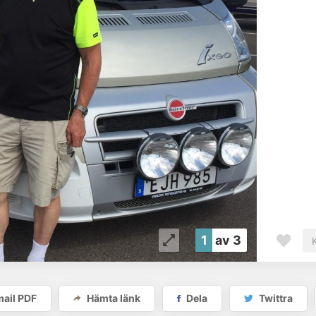
1
av 3
ail PDF
Hämta länk
Dela
Twittra