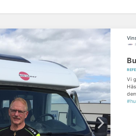
Vin
Bu
REF
Vi 
Häs
dem
#hu