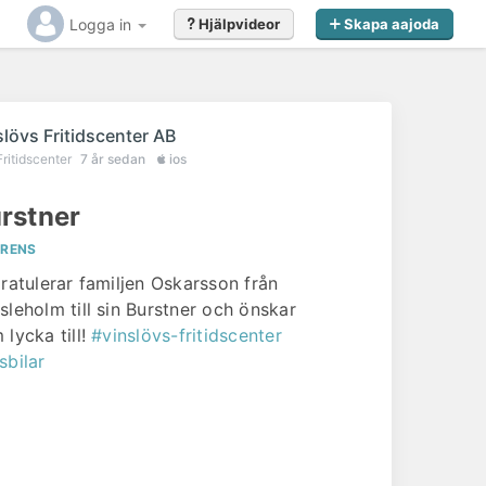
Logga in
Hjälpvideor
Skapa aajoda
slövs Fritidscenter AB
Fritidscenter
7 år sedan
ios
rstner
ERENS
gratulerar familjen Oskarsson från
sleholm till sin Burstner och önskar
 lycka till!
#vinslövs-fritidscenter
sbilar