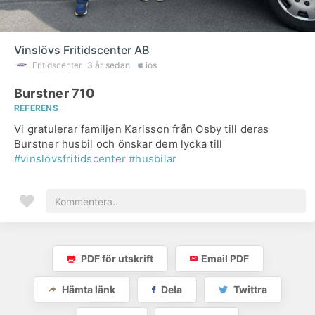
Vinslövs Fritidscenter AB
Fritidscenter
3 år sedan
ios
Burstner 710
REFERENS
Vi gratulerar familjen Karlsson från Osby till deras
Burstner husbil och önskar dem lycka till
#vinslövsfritidscenter
#husbilar
PDF för utskrift
Email PDF
Hämta länk
Dela
Twittra