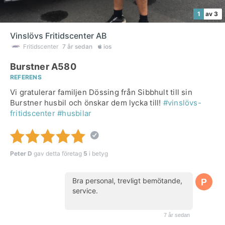
1
av 3
Vinslövs Fritidscenter AB
Fritidscenter
7 år sedan
ios
Burstner A580
REFERENS
Vi gratulerar familjen Dössing från Sibbhult till sin
Burstner husbil och önskar dem lycka till!
#vinslövs-
fritidscenter
#husbilar
Peter D
gav detta företag
5
i betyg
Bra personal, trevligt bemötande,
service.
(kund)
7 år sedan