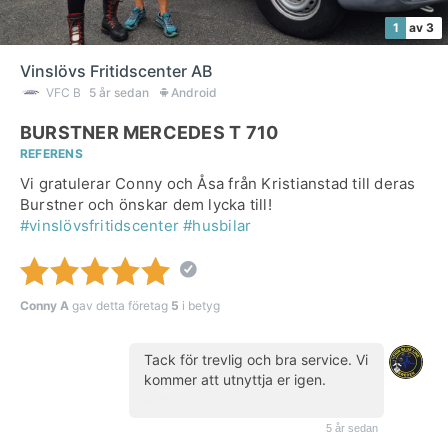
1
av 3
Vinslövs Fritidscenter AB
VFC B
5 år sedan
Android
BURSTNER MERCEDES T 710
REFERENS
Vi gratulerar Conny och Åsa från Kristianstad till deras
Burstner och önskar dem lycka till!
#vinslövsfritidscenter
#husbilar
Conny A
gav detta företag
5
i betyg
Tack för trevlig och bra service. Vi
kommer att utnyttja er igen.
(kund)
5 år sedan