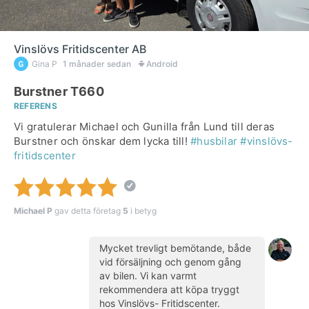
Vinslövs Fritidscenter AB
Gina P
1 månader sedan
Android
Burstner T660
REFERENS
Vi gratulerar Michael och Gunilla från Lund till deras
Burstner och önskar dem lycka till!
#husbilar
#vinslövs-
fritidscenter
Michael P
gav detta företag
5
i betyg
Mycket trevligt bemötande, både
vid försäljning och genom gång
av bilen. Vi kan varmt
rekommendera att köpa tryggt
hos Vinslövs- Fritidscenter.