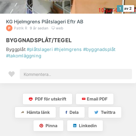
1
av 2
KG Hjelmgrens Plåtslageri Eftr AB
Patrik R
9 år sedan
web
BYGGNADSPLÅT/TEGEL
Byggplåt
#plåtslageri
#hjelmgrens
#byggnadsplåt
#takomläggning
PDF för utskrift
Email PDF
Hämta länk
Dela
Twittra
Pinna
Linkedin