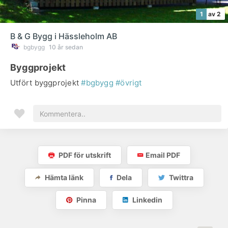
1
av 2
B & G Bygg i Hässleholm AB
bgbygg
10 år sedan
Byggprojekt
Utfört byggprojekt
#bgbygg
#övrigt
PDF för utskrift
Email PDF
Hämta länk
Dela
Twittra
Pinna
Linkedin