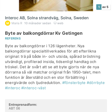
1
av 5
Interoc AB, Solna strandväg, Solna, Sweden
Maria R
10 månader sedan
web
Byte av balkongdörrar Kv Getingen
REFERENS
Byte av balkongdörrar i 126 lägenheter. Nya
balkongdörrar specialtillverkades för att efterlikna
original: trä på både in- och utsida, spårad bröstning
utvändigt, profilerad insida, tidsenligt handtag och
tröskel. Det är svårt att se att byte gjorts när de nya
dörrarna så väl matchar original från 1950-talet, men
funktion är återställd och en stor förbättring i
energivärde och ljudreduktion.
#fönsterbyte
#dörrbyte
#interoc
#interoc-väst
Entreprenadform:
ABT 06