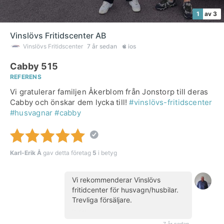
1
av 3
Vinslövs Fritidscenter AB
Vinslövs Fritidscenter
7 år sedan
ios
Cabby 515
REFERENS
Vi gratulerar familjen Åkerblom från Jonstorp till deras
Cabby och önskar dem lycka till!
#vinslövs-fritidscenter
#husvagnar
#cabby
Karl-Erik Å
gav detta företag
5
i betyg
Vi rekommenderar Vinslövs
fritidcenter för husvagn/husbilar.
Trevliga försäljare.
(kund)