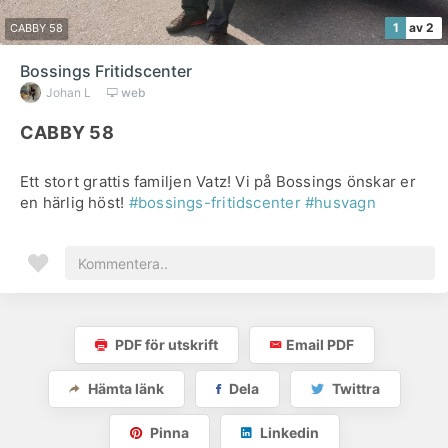
1
av 2
CABBY 58
Bossings Fritidscenter
Johan L
web
CABBY 58
Ett stort grattis familjen Vatz! Vi på Bossings önskar er
en härlig höst!
#bossings-fritidscenter
#husvagn
PDF för utskrift
Email PDF
Hämta länk
Dela
Twittra
Pinna
Linkedin