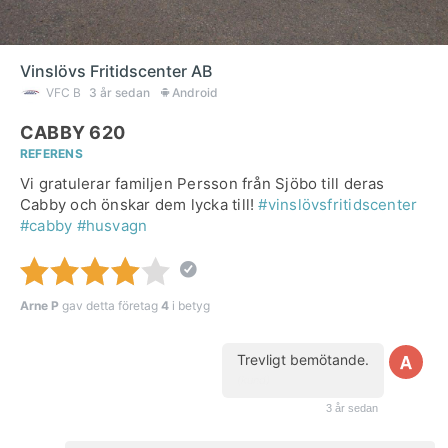
Vinslövs Fritidscenter AB
VFC B
3 år sedan
Android
CABBY 620
REFERENS
Vi gratulerar familjen Persson från Sjöbo till deras
Cabby och önskar dem lycka till!
#vinslövsfritidscenter
#cabby
#husvagn
Arne P
gav detta företag
4
i betyg
Trevligt bemötande.
(kund)
3 år sedan