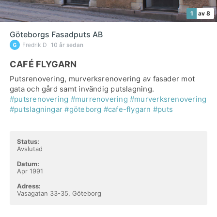
1
av 8
Göteborgs Fasadputs AB
Fredrik D
10 år sedan
CAFÉ FLYGARN
Putsrenovering, murverksrenovering av fasader mot
gata och gård samt invändig putslagning.
#putsrenovering
#murrenovering
#murverksrenovering
#putslagningar
#göteborg
#cafe-flygarn
#puts
Status:
Avslutad
Datum:
Apr 1991
Adress:
Vasagatan 33-35, Göteborg