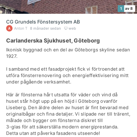
1
av 8
CG Grundels Fönstersystem AB
Anton T
8 månader sedan
web
Carlanderska Sjukhuset, Göteborg
Ikonisk byggnad och en del av Göteborgs skyline sedan
1927.
I samband med ett fasadprojekt fick vi förtroendet att
utföra fönsterrenovering och energieffektivisering mitt
under pågående verksamhet.
Här är fönsterna hårt utsatta för väder och vind då
huset står högt upp på en höjd i Göteborg ovanför
Liseberg. Den äldre delen av huset är fint bevarad med
originalbågar och fina detaljer. Vi slipade ner till trärent,
målade och bygger om fönsterna diskret till
3-glas för att säkerställa modern energiprestanda.
Detta utan att påverka fasadens utseende!