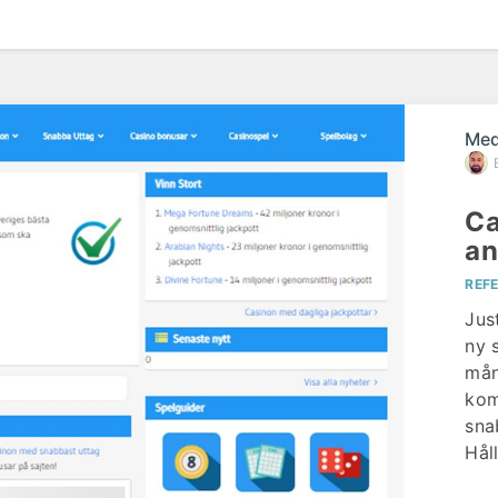
Med
Ca
an
REF
Jus
ny 
mån
kom
sna
Håll