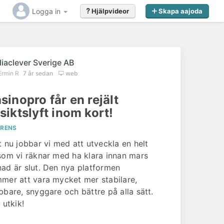
Logga in
Hjälpvideor
Skapa aajoda
iaclever Sverige AB
Ermin R
7 år sedan
web
sinopro får en rejält
siktslyft inom kort!
ERENS
t nu jobbar vi med att utveckla en helt
som vi räknar med ha klara innan mars
ad är slut. Den nya platformen
mer att vara mycket mer stabilare,
bbare, snyggare och bättre på alla sätt.
 utkik!