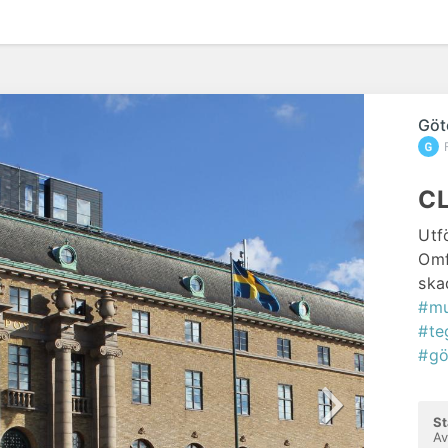
efte
Göt
C
Utf
Omf
ska
#mu
#te
#gö
St
Av