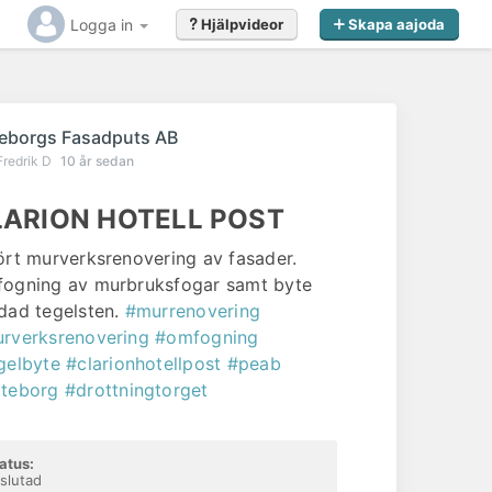
Logga in
Hjälpvideor
Skapa aajoda
r
eborgs Fasadputs AB
Fredrik D
10 år sedan
LARION HOTELL POST
ört murverksrenovering av fasader.
ogning av murbruksfogar samt byte
dad tegelsten.
#murrenovering
rverksrenovering
#omfogning
gelbyte
#clarionhotellpost
#peab
teborg
#drottningtorget
atus:
slutad