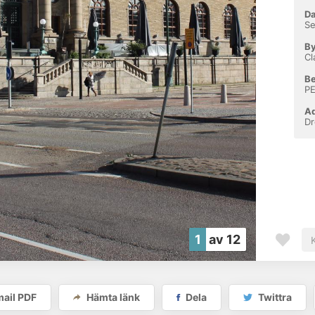
D
Se
By
Cl
Be
P
Ad
Dr
1
av 12
ail PDF
Hämta länk
Dela
Twittra