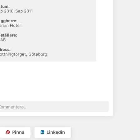
atum:
p 2010-Sep 2011
ggherre:
arion Hotell
ställare:
EAB
ress:
ottningtorget, Göteborg
Pinna
Linkedin