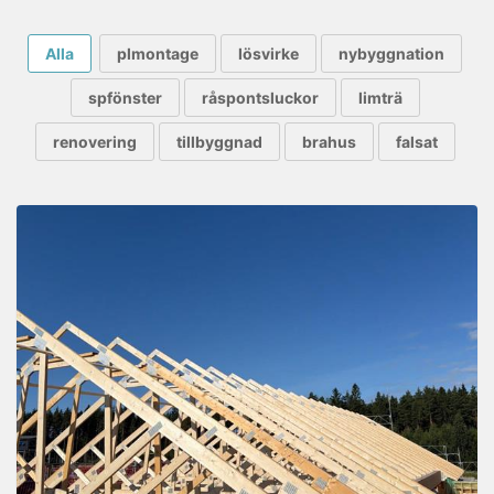
Alla
plmontage
lösvirke
nybyggnation
spfönster
råspontsluckor
limträ
renovering
tillbyggnad
brahus
falsat
PROJEKT