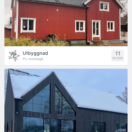
Utbyggnad
11
BILDER
PL-montage
PROJEKT