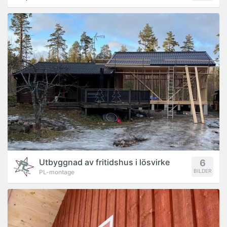
PROJEKT
Utbyggnad av fritidshus i lösvirke
6
BILDER
PL-montage
PROJEKT