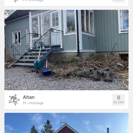
PROJEKT
Altan
6
BILDER
PL-montage
PROJEKT