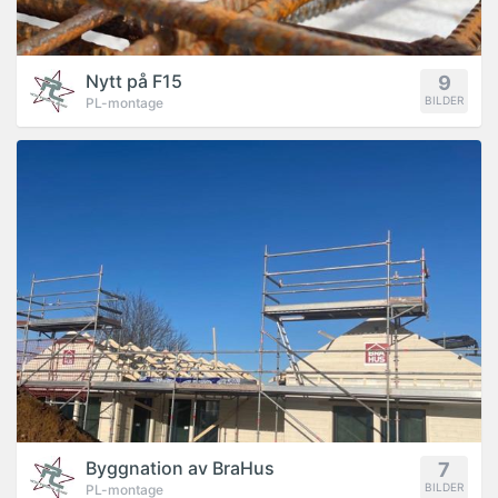
Nytt på F15
9
BILDER
PL-montage
PROJEKT
Byggnation av BraHus
7
BILDER
PL-montage