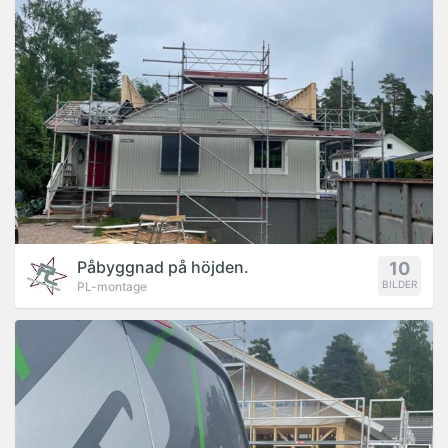
Påbyggnad på höjden.
10
BILDER
PL-montage
PROJEKT