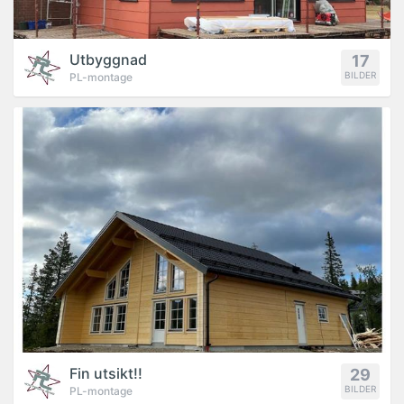
Utbyggnad
17
BILDER
PL-montage
PROJEKT
Fin utsikt!!
29
BILDER
PL-montage