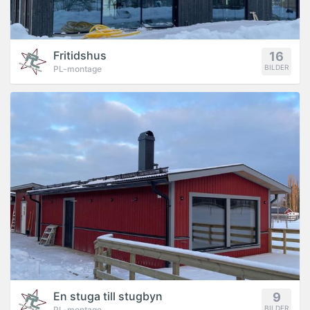
Fritidshus
16
BILDER
PL-montage
PROJEKT
En stuga till stugbyn
9
BILDER
PL-montage