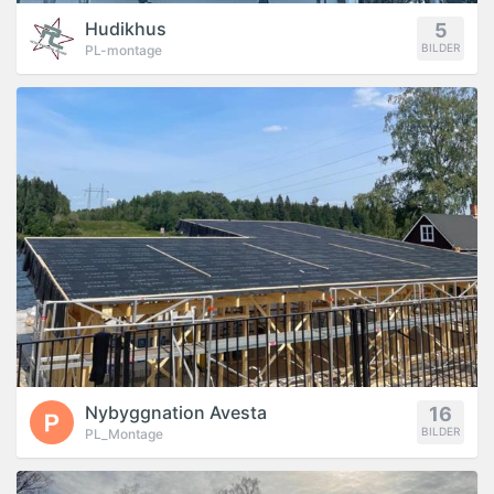
Hudikhus
5
BILDER
PL-montage
PROJEKT
Nybyggnation Avesta
16
BILDER
PL_Montage
PROJEKT