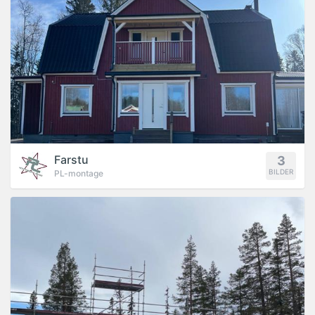
Farstu
3
BILDER
PL-montage
PROJEKT