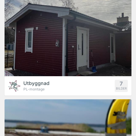
Utbyggnad
7
BILDER
PL-montage
PROJEKT