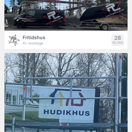
Fritidshus
28
BILDER
PL-montage
REFERENS