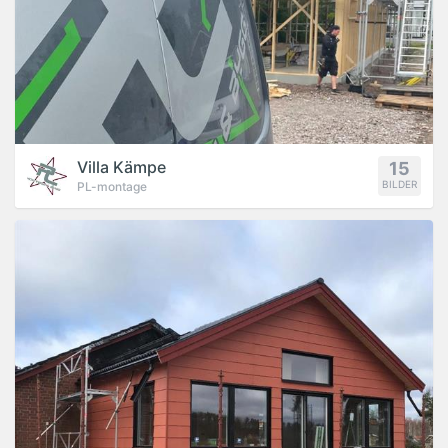
Villa Kämpe
15
BILDER
PL-montage
PROJEKT