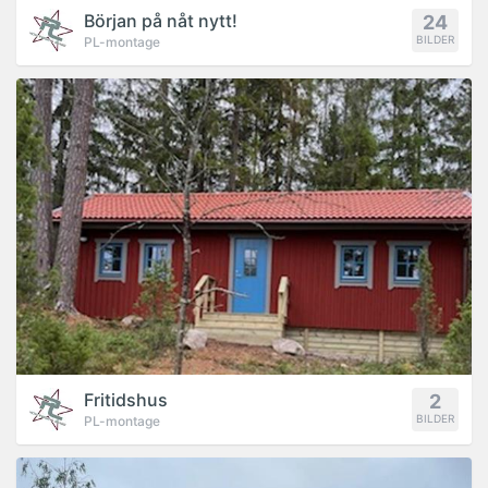
Början på nåt nytt!
24
BILDER
PL-montage
PROJEKT
Fritidshus
2
BILDER
PL-montage
PROJEKT