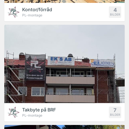
Kontor/förråd
4
BILDER
PL-montage
PROJEKT
Takbyte på BRF
7
BILDER
PL-montage
PROJEKT