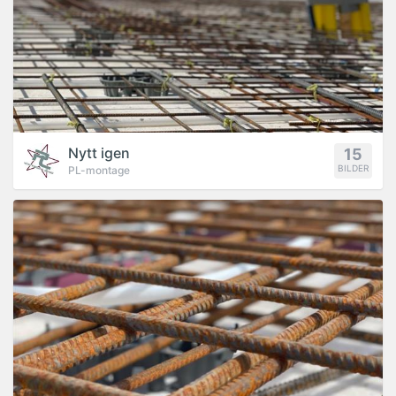
Nytt igen
15
BILDER
PL-montage
PROJEKT