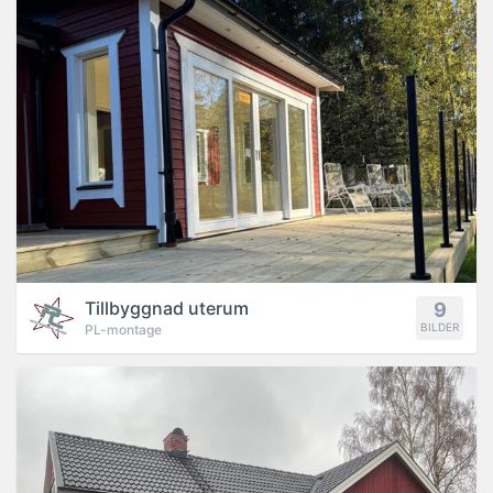
Tillbyggnad uterum
9
BILDER
PL-montage
PROJEKT