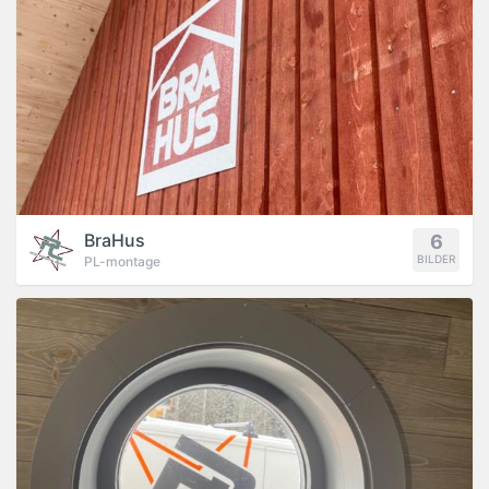
BraHus
6
BILDER
PL-montage
PROJEKT