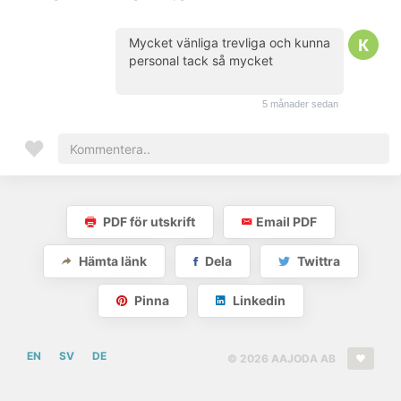
Mycket vänliga trevliga och kunna
personal tack så mycket
(kund)
5 månader sedan
PDF för utskrift
Email PDF
Hämta länk
Dela
Twittra
Pinna
Linkedin
EN
SV
DE
© 2026 AAJODA AB