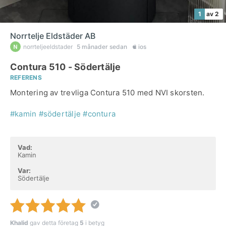
1
av 2
Norrtelje Eldstäder AB
norrteljeeldstader
5 månader sedan
ios
Contura 510 - Södertälje
REFERENS
Montering av trevliga Contura 510 med NVI skorsten.
#kamin
#södertälje
#contura
Vad:
Kamin
Var:
Södertälje
Khalid
gav detta företag
5
i betyg