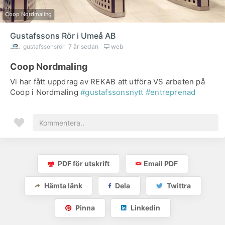
Coop Nordmaling
Gustafssons Rör i Umeå AB
gustafssonsrör
7 år sedan
web
Coop Nordmaling
Vi har fått uppdrag av REKAB att utföra VS arbeten på
Coop i Nordmaling
#gustafssonsnytt
#entreprenad
PDF för utskrift
Email PDF
Hämta länk
Dela
Twittra
Pinna
Linkedin