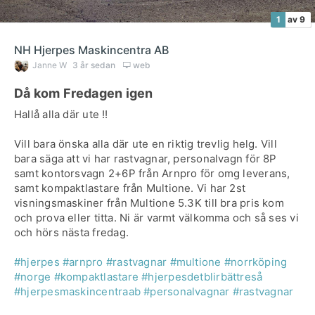
1
av 9
NH Hjerpes Maskincentra AB
Janne W
3 år sedan
web
Då kom Fredagen igen
Hallå alla där ute !!
Vill bara önska alla där ute en riktig trevlig helg. Vill
bara säga att vi har rastvagnar, personalvagn för 8P
samt kontorsvagn 2+6P från Arnpro för omg leverans,
samt kompaktlastare från Multione. Vi har 2st
visningsmaskiner från Multione 5.3K till bra pris kom
och prova eller titta. Ni är varmt välkomma och så ses vi
och hörs nästa fredag.
#hjerpes
#arnpro
#rastvagnar
#multione
#norrköping
#norge
#kompaktlastare
#hjerpesdetblirbättreså
#hjerpesmaskincentraab
#personalvagnar
#rastvagnar