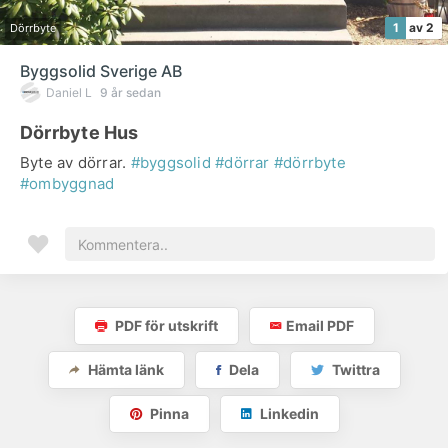
1
av 2
Dörrbyte
Byggsolid Sverige AB
Daniel L
9 år sedan
Dörrbyte Hus
Byte av dörrar.
#byggsolid
#dörrar
#dörrbyte
#ombyggnad
PDF för utskrift
Email PDF
Hämta länk
Dela
Twittra
Pinna
Linkedin