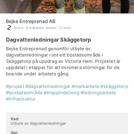
Bejke Entreprenad AB
Bejke
4 månader sedan
web
Dagvattenledningar Skäggetorp
Bejke Entreprenad genomför utbyte av
dagvattenledningar runt ett bostadsområde i
Skäggetorp på uppdrag av Victoria Hem. Projektet är
uppdelat i etapper för att minimera störningar för de
boende under arbetets gång.
#projekt
#dagvattenledningar
#markarbete
#skäggetorp
#bostadsområde
#etappindelning
#ledningsarbete
#infrastruktur
Vad:
Utbyte av dagvattenledningar
Var: