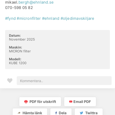
mikael.
bergh@ehnland.se
070-598 05 82
#fynd
#micronfilter
#ehnland
#oljedimavskiljare
Datum:
November 2025
Maskin:
MICRON filter
Modell:
KUBE 1200
PDF för utskrift
Email PDF
Hämta länk
Dela
Twittra