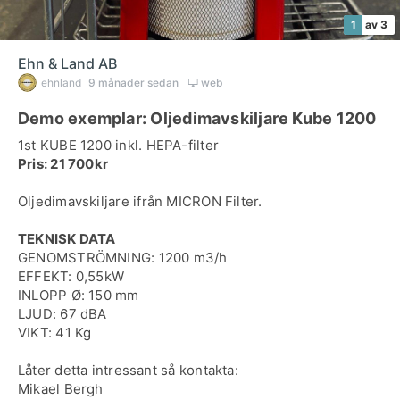
1
av 3
Ehn & Land AB
ehnland
9 månader sedan
web
Demo exemplar: Oljedimavskiljare Kube 1200
Pris: 21 700kr
Oljedimavskiljare ifrån MICRON Filter.
TEKNISK DATA
GENOMSTRÖMNING: 1200 m3/h
EFFEKT: 0,55kW
INLOPP Ø: 150 mm
LJUD: 67 dBA
VIKT: 41 Kg
Låter detta intressant så kontakta:
Mikael Bergh