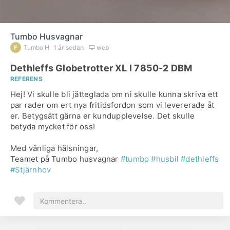
Tumbo Husvagnar
Tumbo H
1 år sedan
web
Dethleffs Globetrotter XL I 7850-2 DBM
REFERENS
Hej! Vi skulle bli jätteglada om ni skulle kunna skriva ett
par rader om ert nya fritidsfordon som vi levererade åt
er. Betygsätt gärna er kundupplevelse. Det skulle
betyda mycket för oss!
Med vänliga hälsningar,
Teamet på Tumbo husvagnar
#tumbo
#husbil
#dethleffs
#Stjärnhov