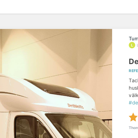
Tum
De
REF
Tac
hus
väl
#de
Tho