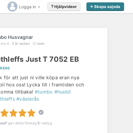
Logga in
Hjälpvideor
Skapa aajoda
bo Husvagnar
Linn A
3 år sedan
web
thleffs Just T 7052 EB
ERENS
k för att just ni ville köpa eran nya
bil hos oss! Lycka till i framtiden och
komna tillbaka!
#tumbo
#husbil
thleffs
#västerås
masF
gav detta företag
5
i betyg