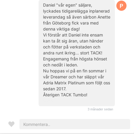
Daniel "vår egen" säljare,
lyckades tidigarelägga inplanerad
leverandag så även särbon Anette
från Göteborg fick vara med
denna viktiga dag!
Vi förstår att Daniel inte ensam
kan ta åt sig äran, utan händer
och fötter på verkstaden och
andra runt ikring... stort TACK!
Engagemang från högsta hönset
och nedåt i leden.
Nu hoppas vi på en fin sommar i
vår Dreamer och har släppt vår
Adria Matrix Platinum som följt oss
sedan 2017.
Återigen TACK Tumbo!
(kund)
3 månader sedan