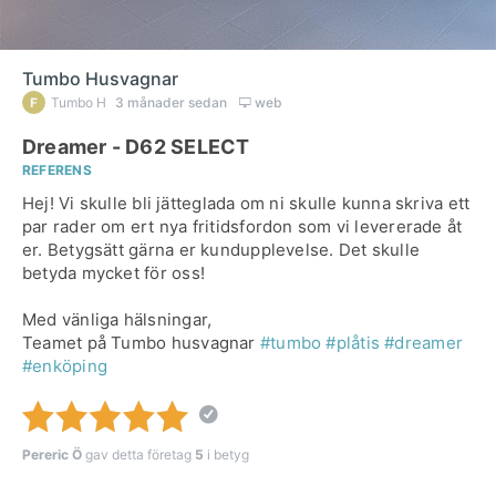
Tumbo Husvagnar
Tumbo H
3 månader sedan
web
Dreamer - D62 SELECT
REFERENS
Hej! Vi skulle bli jätteglada om ni skulle kunna skriva ett
par rader om ert nya fritidsfordon som vi levererade åt
er. Betygsätt gärna er kundupplevelse. Det skulle
betyda mycket för oss!
Med vänliga hälsningar,
Teamet på Tumbo husvagnar
#tumbo
#plåtis
#dreamer
#enköping
Pereric Ö
gav detta företag
5
i betyg