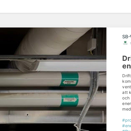
SB-
Dr
en
Drif
kom
vent
att 
och 
ener
med
#pro
#ene