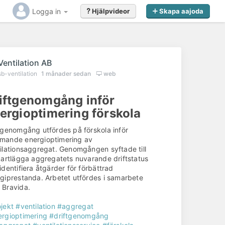
Logga in
Hjälpvideor
Skapa aajoda
Ventilation AB
sb-ventilation
1 månader sedan
web
iftgenomgång inför
ergioptimering förskola
tgenomgång utfördes på förskola inför
mande energioptimering av
ilationsaggregat. Genomgången syftade till
kartlägga aggregatets nuvarande driftstatus
identifiera åtgärder för förbättrad
giprestanda. Arbetet utfördes i samarbete
 Bravida.
jekt
#ventilation
#aggregat
rgioptimering
#driftgenomgång