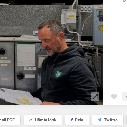
#ft
ail PDF
Hämta länk
Dela
Twittra