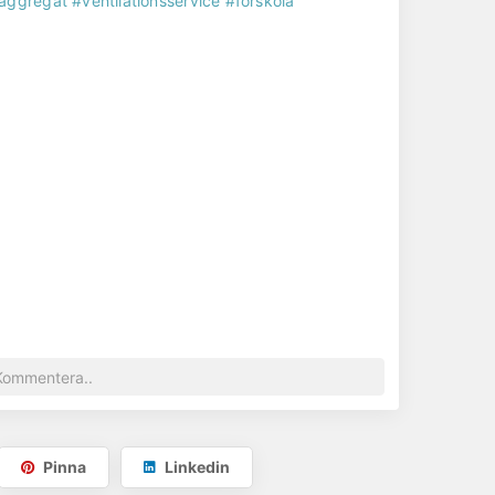
xaggregat
#ventilationsservice
#förskola
Pinna
Linkedin