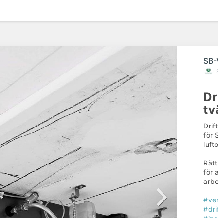
SB-
Dr
tv
Drif
för 
luft
Rätt
för 
arbe
#ven
#dri