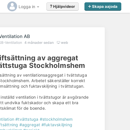
Logga in
Hjälpvideor
Skapa aajoda
Ventilation AB
SB-Ventilation
4 månader sedan
web
iftsättning av aggregat
ättstuga Stockholmshem
tsättning av ventilationsaggregat i tvättstuga
Stockholmshem. Arbetet säkerställer korrekt
omsättning och fuktavskiljning i tvättstugan.
 inställd ventilation i tvättstugor är avgörande
att undvika fuktskador och skapa ett bra
tsklimat för de boende.
tilation
#tvättstuga
#stockholmshem
ftsättning
#aggregat
#fuktavskiljning