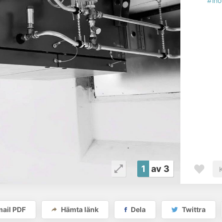
#in
1
av 3
ail PDF
Hämta länk
Dela
Twittra