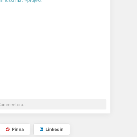
omhusklimat
#projekt
Pinna
Linkedin