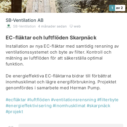
1
av 2
SB-Ventilation AB
SB-Ventilation
4 månader sedan
web
EC-fläktar och luftflöden Skarpnäck
Installation av nya EC-fläktar med samtidig rensning av
ventilationssystemet och byte av filter. Kontroll och
mätning av luftflöden för att säkerställa optimal
funktion.
De energieffektiva EC-fläktarna bidrar till förbättrat
inomhusklimat och lägre energiförbrukning. Projektet
genomfördes i samarbete med Herman Pump.
#ecfläktar
#luftflöden
#ventilationsrensning
#filterbyte
#energieffektivisering
#inomhusklimat
#skarpnäck
#projekt