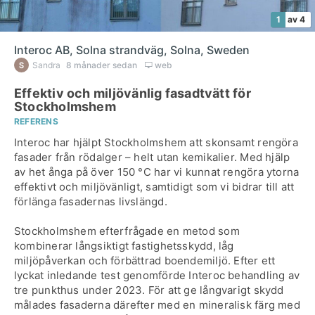
1
av 4
Interoc AB, Solna strandväg, Solna, Sweden
Sandra
8 månader sedan
web
Effektiv och miljövänlig fasadtvätt för
Stockholmshem
REFERENS
Interoc har hjälpt Stockholmshem att skonsamt rengöra
fasader från rödalger – helt utan kemikalier. Med hjälp
av het ånga på över 150 °C har vi kunnat rengöra ytorna
effektivt och miljövänligt, samtidigt som vi bidrar till att
förlänga fasadernas livslängd.
Stockholmshem efterfrågade en metod som
kombinerar långsiktigt fastighetsskydd, låg
miljöpåverkan och förbättrad boendemiljö. Efter ett
lyckat inledande test genomförde Interoc behandling av
tre punkthus under 2023. För att ge långvarigt skydd
målades fasaderna därefter med en mineralisk färg med