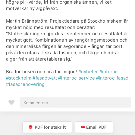
högre pH-värde, fri från organiska ämnen, vilket
motverkar ny algpåväxt.
Martin Brännström, Projektledare på Stockholmshem är
mycket nöjd med resultatet och berättar:
”Slutbesiktningen gjordes i september och resultatet är
mycket gott. Kombinationen av rengöringsmetoden och
den mineraliska färgen är avgörande – ångan tar bort
påväxten utan att skada fasaden, och färgen hindrar
alger från att återetablera sig.”
Bra för husen och bra för miljön!
#nyheter
#interoc
#stockholm
#fasadtvätt
#interoc-service
#interoc-fasad
#fasadrenovering
PDF för utskrift
Email PDF