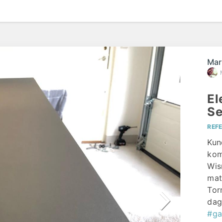
efte
Mar
El
Se
REF
Kun
kom
Wis
mat
Tor
dag
#ga