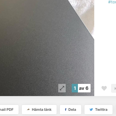
#to
1
av 6
Färdigt!
ail PDF
Hämta länk
Dela
Twittra