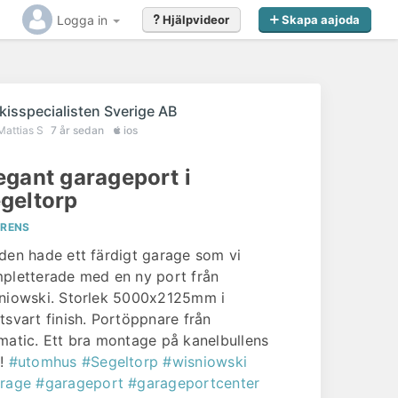
Logga in
Hjälpvideor
Skapa aajoda
r
kisspecialisten Sverige AB
Mattias S
7 år sedan
ios
egant garageport i
geltorp
ERENS
den hade ett färdigt garage som vi
pletterade med en ny port från
niowski. Storlek 5000x2125mm i
tsvart finish. Portöppnare från
matic. Ett bra montage på kanelbullens
!
#utomhus
#Segeltorp
#wisniowski
rage
#garageport
#garageportcenter