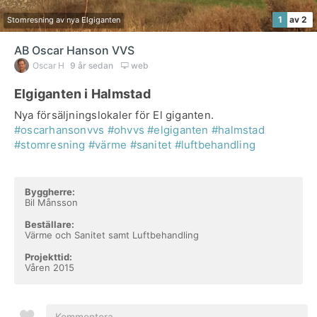
1
av 2
Stomresning av nya Elgiganten
AB Oscar Hanson VVS
Oscar H
9 år sedan
web
Elgiganten i Halmstad
Nya försäljningslokaler för El giganten.
#oscarhansonvvs
#ohvvs
#elgiganten
#halmstad
#stomresning
#värme
#sanitet
#luftbehandling
Byggherre:
Bil Månsson
Beställare:
Värme och Sanitet samt Luftbehandling
Projekttid:
Våren 2015