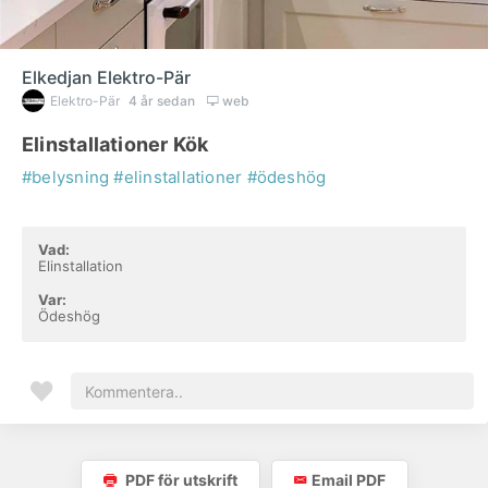
Elkedjan Elektro-Pär
Elektro-Pär
4 år sedan
web
Elinstallationer Kök
#belysning
#elinstallationer
#ödeshög
Vad:
Elinstallation
Var:
Ödeshög
PDF för utskrift
Email PDF