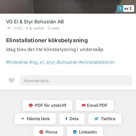
1
av 2
VG El & Styr Bohuslän AB
VGEL
4 år sedan
web
Elinstallationer köksbelysning
Idag blev det lite köksbelysning i underskåp.
#hidealite
#vg_el_styr_Bohuslan
#elinstallationer
PDF för utskrift
Email PDF
Hämta länk
Dela
Twittra
Pinna
Linkedin