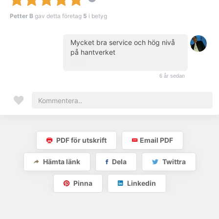
Petter B
gav detta företag
5
i betyg
Mycket bra service och hög nivå
på hantverket
(kund)
6 år sedan
PDF för utskrift
Email PDF
Hämta länk
Dela
Twittra
Pinna
Linkedin
EN
SV
DE
© 2026 AAJODA AB