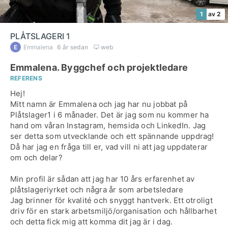
1
av 2
PLÅTSLAGERI 1
Emmalena
6 år sedan
web
Emmalena. Byggchef och projektledare
REFERENS
Hej!
Mitt namn är Emmalena och jag har nu jobbat på
Plåtslager1 i 6 månader. Det är jag som nu kommer ha
hand om våran Instagram, hemsida och LinkedIn. Jag
ser detta som utvecklande och ett spännande uppdrag!
Då har jag en fråga till er, vad vill ni att jag uppdaterar
om och delar?
Min profil är sådan att jag har 10 års erfarenhet av
plåtslageriyrket och några år som arbetsledare
Jag brinner för kvalité och snyggt hantverk. Ett otroligt
driv för en stark arbetsmiljö/organisation och hållbarhet
och detta fick mig att komma dit jag är i dag.