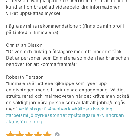
arbetssätt. När glädjande besked kommer ifrån t e.x en
kund är hon bra på att vidarebefordra informationen
vilket uppskattas mycket.
några av mina rekommendationer: (finns på min profil
på LinkedIn. Emmalena)
Christian Olsson
"Driven och duktig plåtslagare med ett modernt tänk.
Det är personer som Emmalena som den här branschen
behöver för att komma frammåt"
Roberth Persson
"Emmalena är ett energiknippe som lyser upp
omgivningen med sitt brinnande engagemang. Väldigt
strukturerad och målmedveten när det krävs men också
en väldigt jordnära person som är lätt att jobba/umgås
med"
#plåtslageri1
#hantverk
#hållbarutveckling
#arbetsmiljö
#yrkesstolthet
#plåtslagare
#kvinnorkan
#könsfördelning