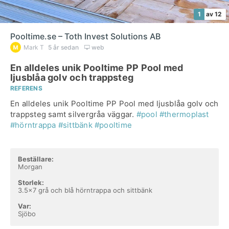
1
av 12
Pooltime.se – Toth Invest Solutions AB
Mark T
5 år sedan
web
En alldeles unik Pooltime PP Pool med
ljusblåa golv och trappsteg
REFERENS
En alldeles unik Pooltime PP Pool med ljusblåa golv och
trappsteg samt silvergråa väggar.
#pool
#thermoplast
#hörntrappa
#sittbänk
#pooltime
Beställare:
Morgan
Storlek:
3.5x7 grå och blå hörntrappa och sittbänk
Var:
Sjöbo