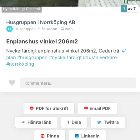
1
av 7
Nyckelfärdigt Cederträ
Husgruppen i Norrköping AB
Husgruppen
9 år sedan
web
Enplanshus vinkel 206m2
Nyckelfärdigt enplanshus vinkel 206m2, Cederträ.
#1-
plan
#husgruppen
#nyckelfärdigt
#hustillverkare
#norrköping
PDF för utskrift
Email PDF
Hämta länk
Dela
Twittra
Pinna
Linkedin