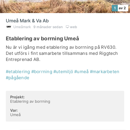
1
av 2
Umeå Mark & Va Ab
Umeåmark
9 månader sedan
web
Etablering av borrning Umeå
Nu är vi igång med etablering av borrning på RV630.
Det utförs i fint samarbete tillsammans med Riggtech
Entreprenad AB.
#etablering
#borrning
#utemiljö
#umeå
#markarbeten
#pågående
Projekt:
Etablering av borrning
Var:
Umeå